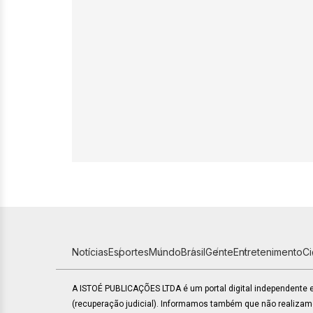
Notícias
Esportes
Mundo
Brasil
Gente
Entretenimento
C
A ISTOÉ PUBLICAÇÕES LTDA é um portal digital independente
(recuperação judicial). Informamos também que não realiza