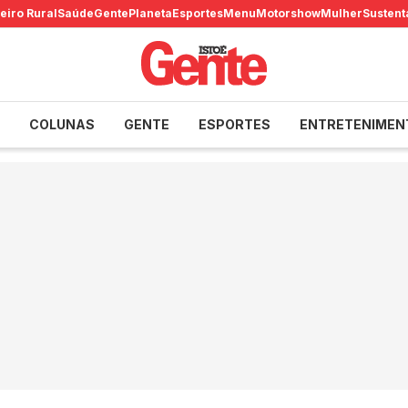
eiro Rural
Saúde
Gente
Planeta
Esportes
Menu
Motorshow
Mulher
Sustent
COLUNAS
GENTE
ESPORTES
ENTRETENIMEN