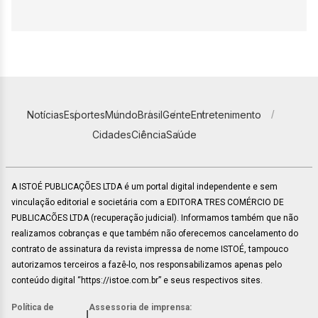
Notícias
Esportes
Mundo
Brasil
Gente
Entretenimento
Cidades
Ciência
Saúde
A ISTOÉ PUBLICAÇÕES LTDA é um portal digital independente e sem
vinculação editorial e societária com a EDITORA TRES COMÉRCIO DE
PUBLICACÕES LTDA (recuperação judicial). Informamos também que não
realizamos cobranças e que também não oferecemos cancelamento do
contrato de assinatura da revista impressa de nome ISTOÉ, tampouco
autorizamos terceiros a fazê-lo, nos responsabilizamos apenas pelo
conteúdo digital “https://istoe.com.br” e seus respectivos sites.
Política de
Assessoria de imprensa:
|