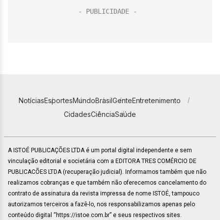
Notícias
Esportes
Mundo
Brasil
Gente
Entretenimento
Cidades
Ciência
Saúde
A ISTOÉ PUBLICAÇÕES LTDA é um portal digital independente e sem
vinculação editorial e societária com a EDITORA TRES COMÉRCIO DE
PUBLICACÕES LTDA (recuperação judicial). Informamos também que não
realizamos cobranças e que também não oferecemos cancelamento do
contrato de assinatura da revista impressa de nome ISTOÉ, tampouco
autorizamos terceiros a fazê-lo, nos responsabilizamos apenas pelo
conteúdo digital “https://istoe.com.br” e seus respectivos sites.