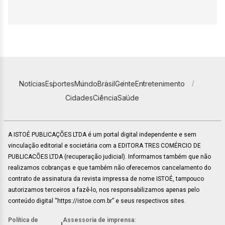
Notícias
Esportes
Mundo
Brasil
Gente
Entretenimento
Cidades
Ciência
Saúde
A ISTOÉ PUBLICAÇÕES LTDA é um portal digital independente e sem
vinculação editorial e societária com a EDITORA TRES COMÉRCIO DE
PUBLICACÕES LTDA (recuperação judicial). Informamos também que não
realizamos cobranças e que também não oferecemos cancelamento do
contrato de assinatura da revista impressa de nome ISTOÉ, tampouco
autorizamos terceiros a fazê-lo, nos responsabilizamos apenas pelo
conteúdo digital “https://istoe.com.br” e seus respectivos sites.
Política de
Assessoria de imprensa: