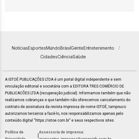
Notícias
Esportes
Mundo
Brasil
Gente
Entretenimento
Cidades
Ciência
Saúde
A ISTOÉ PUBLICAÇÕES LTDA é um portal digital independente e sem
vinculação editorial e societária com a EDITORA TRES COMÉRCIO DE
PUBLICACÕES LTDA (recuperação judicial). Informamos também que não
realizamos cobranças e que também não oferecemos cancelamento do
contrato de assinatura da revista impressa de nome ISTOÉ, tampouco
autorizamos terceiros a fazê-lo, nos responsabilizamos apenas pelo
conteúdo digital “https://istoe.com.br” e seus respectivos sites.
Política de
Assessoria de imprensa:
|