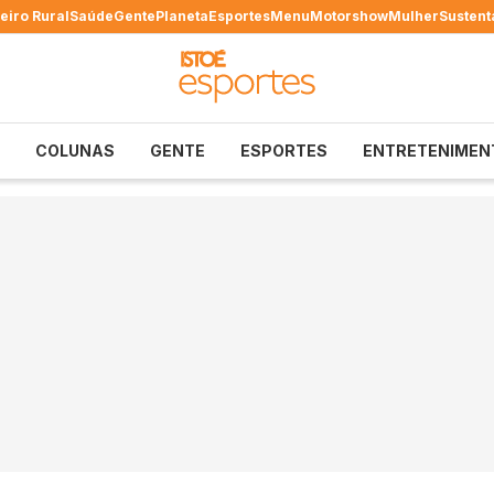
eiro Rural
Saúde
Gente
Planeta
Esportes
Menu
Motorshow
Mulher
Sustent
COLUNAS
GENTE
ESPORTES
ENTRETENIMEN