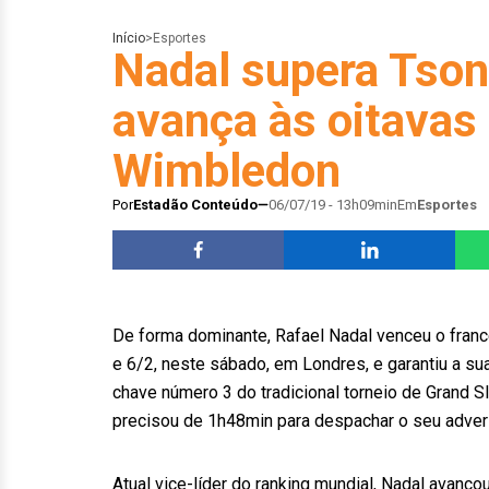
Início
>
Esportes
Nadal supera Tson
avança às oitavas 
Wimbledon
Por
Estadão Conteúdo
06/07/19 - 13h09min
Em
Esportes
De forma dominante, Rafael Nadal venceu o francê
e 6/2, neste sábado, em Londres, e garantiu a su
chave número 3 do tradicional torneio de Grand 
precisou de 1h48min para despachar o seu advers
Atual vice-líder do ranking mundial, Nadal avanço