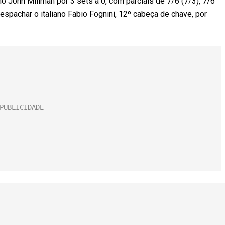
o John Millman por 3 sets a 0, com parciais de 7/6 (7/3), 7/6
espachar o italiano Fabio Fognini, 12º cabeça de chave, por