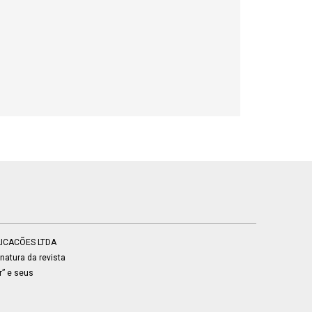
BLICACÕES LTDA
atura da revista
r” e seus