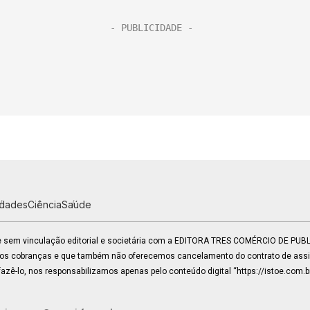
idades
Ciência
Saúde
 e sem vinculação editorial e societária com a EDITORA TRES COMÉRCIO DE PU
mos cobranças e que também não oferecemos cancelamento do contrato de assin
zê-lo, nos responsabilizamos apenas pelo conteúdo digital “https://istoe.com.b