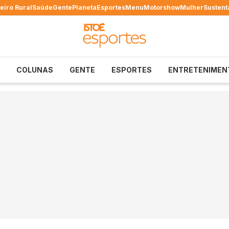
eiro Rural
Saúde
Gente
Planeta
Esportes
Menu
Motorshow
Mulher
Sustent
COLUNAS
GENTE
ESPORTES
ENTRETENIMEN