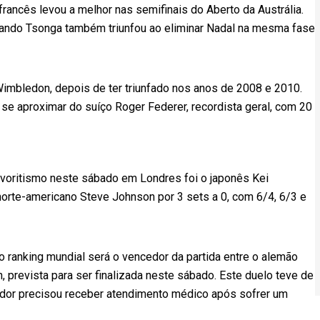
rancês levou a melhor nas semifinais do Aberto da Austrália.
ndo Tsonga também triunfou ao eliminar Nadal na mesma fase
 Wimbledon, depois de ter triunfado nos anos de 2008 e 2010.
se aproximar do suíço Roger Federer, recordista geral, com 20
voritismo neste sábado em Londres foi o japonês Kei
 norte-americano Steve Johnson por 3 sets a 0, com 6/4, 6/3 e
o ranking mundial será o vencedor da partida entre o alemão
, prevista para ser finalizada neste sábado. Este duelo teve de
edor precisou receber atendimento médico após sofrer um