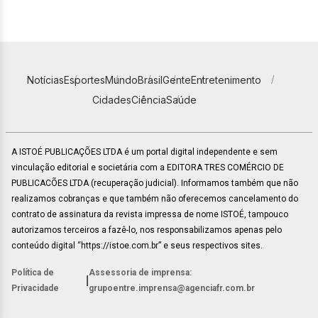
Notícias
Esportes
Mundo
Brasil
Gente
Entretenimento
Cidades
Ciência
Saúde
A ISTOÉ PUBLICAÇÕES LTDA é um portal digital independente e sem
vinculação editorial e societária com a EDITORA TRES COMÉRCIO DE
PUBLICACÕES LTDA (recuperação judicial). Informamos também que não
realizamos cobranças e que também não oferecemos cancelamento do
contrato de assinatura da revista impressa de nome ISTOÉ, tampouco
autorizamos terceiros a fazê-lo, nos responsabilizamos apenas pelo
conteúdo digital “https://istoe.com.br” e seus respectivos sites.
Política de
Assessoria de imprensa:
|
Privacidade
grupoentre.imprensa@agenciafr.com.br