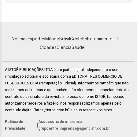
Notícias
Esportes
Mundo
Brasil
Gente
Entretenimento
Cidades
Ciência
Saúde
A ISTOÉ PUBLICAÇÕES LTDA é um portal digital independente e sem
vinculação editorial e societária com a EDITORA TRES COMÉRCIO DE
PUBLICACÕES LTDA (recuperação judicial). Informamos também que não
realizamos cobranças e que também não oferecemos cancelamento do
contrato de assinatura da revista impressa de nome ISTOÉ, tampouco
autorizamos terceiros a fazê-lo, nos responsabilizamos apenas pelo
conteúdo digital “https://istoe.com.br” e seus respectivos sites.
Política de
Assessoria de imprensa:
|
Privacidade
grupoentre.imprensa@agenciafr.com.br