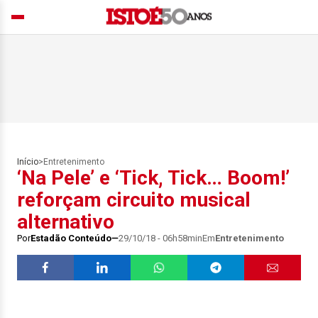
Início
>
Entretenimento
‘Na Pele’ e ‘Tick, Tick… Boom!’
reforçam circuito musical
alternativo
Por
Estadão Conteúdo
29/10/18 - 06h58min
Em
Entretenimento