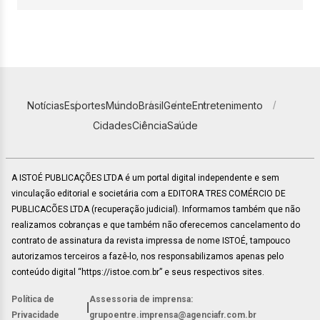
Notícias
Esportes
Mundo
Brasil
Gente
Entretenimento
Cidades
Ciência
Saúde
A ISTOÉ PUBLICAÇÕES LTDA é um portal digital independente e sem
vinculação editorial e societária com a EDITORA TRES COMÉRCIO DE
PUBLICACÕES LTDA (recuperação judicial). Informamos também que não
realizamos cobranças e que também não oferecemos cancelamento do
contrato de assinatura da revista impressa de nome ISTOÉ, tampouco
autorizamos terceiros a fazê-lo, nos responsabilizamos apenas pelo
conteúdo digital “https://istoe.com.br” e seus respectivos sites.
Política de
Assessoria de imprensa:
|
Privacidade
grupoentre.imprensa@agenciafr.com.br