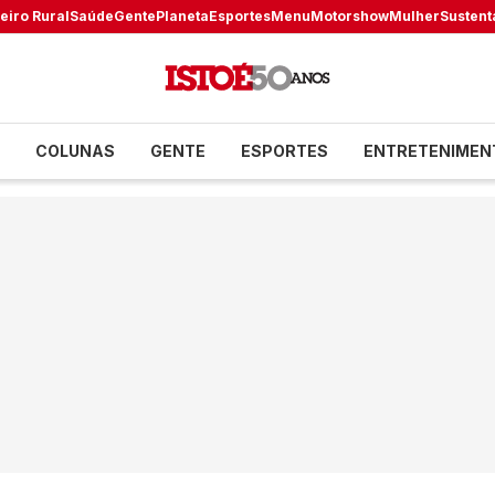
eiro Rural
Saúde
Gente
Planeta
Esportes
Menu
Motorshow
Mulher
Sustent
COLUNAS
GENTE
ESPORTES
ENTRETENIMEN