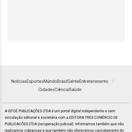
Notícias
Esportes
Mundo
Brasil
Gente
Entretenimento
Cidades
Ciência
Saúde
A ISTOÉ PUBLICAÇÕES LTDA é um portal digital independente e sem
vinculação editorial e societária com a EDITORA TRES COMÉRCIO DE
PUBLICACÕES LTDA (recuperação judicial). Informamos também que não
realizamos cobranças e que também não oferecemos cancelamento do