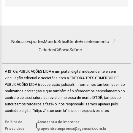
Notícias
Esportes
Mundo
Brasil
Gente
Entretenimento
Cidades
Ciência
Saúde
A ISTOÉ PUBLICAÇÕES LTDA é um portal digital independente e sem
vinculação editorial e societária com a EDITORA TRES COMÉRCIO DE
PUBLICACÕES LTDA (recuperação judicial). Informamos também que não
realizamos cobranças e que também não oferecemos cancelamento do
contrato de assinatura da revista impressa de nome ISTOÉ, tampouco
autorizamos terceiros a fazê-lo, nos responsabilizamos apenas pelo
conteúdo digital “https://istoe.com.br” e seus respectivos sites.
Política de
Assessoria de imprensa:
|
Privacidade
grupoentre.imprensa@agenciafr.com.br