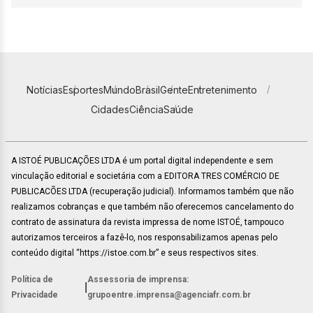
Notícias
Esportes
Mundo
Brasil
Gente
Entretenimento
Cidades
Ciência
Saúde
A ISTOÉ PUBLICAÇÕES LTDA é um portal digital independente e sem
vinculação editorial e societária com a EDITORA TRES COMÉRCIO DE
PUBLICACÕES LTDA (recuperação judicial). Informamos também que não
realizamos cobranças e que também não oferecemos cancelamento do
contrato de assinatura da revista impressa de nome ISTOÉ, tampouco
autorizamos terceiros a fazê-lo, nos responsabilizamos apenas pelo
conteúdo digital “https://istoe.com.br” e seus respectivos sites.
Política de
Assessoria de imprensa:
|
Privacidade
grupoentre.imprensa@agenciafr.com.br