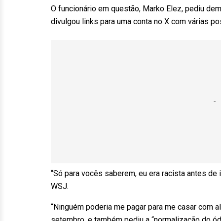
O funcionário em questão, Marko Elez, pediu demi
divulgou links para uma conta no X com várias po
“Só para vocês saberem, eu era racista antes de i
WSJ.
“Ninguém poderia me pagar para me casar com al
setembro, e também pediu a “normalização do ódi