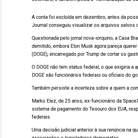
A conta foi excluída em dezembro, antes da poss
Journal conseguiu visualizar os arquivos salvos o
Questionada pelo jornal nova-iorquino, a Casa Br
demitido, embora Elon Musk agora pareça querer
(DOGE), encarregado por Trump de cortar os gast
O DOGE não tem status federal, o que exigiria 
DOGE são funcionários federais ou oficiais do go
Também persiste a incerteza sobre a quem a com
Marko Elez, de 25 anos, ex-funcionário da Spac
sistema de pagamento do Tesouro dos EUA, respo
federais.
Uma decisão judicial anterior à sua renúncia na q
associações e legisladores democratas.