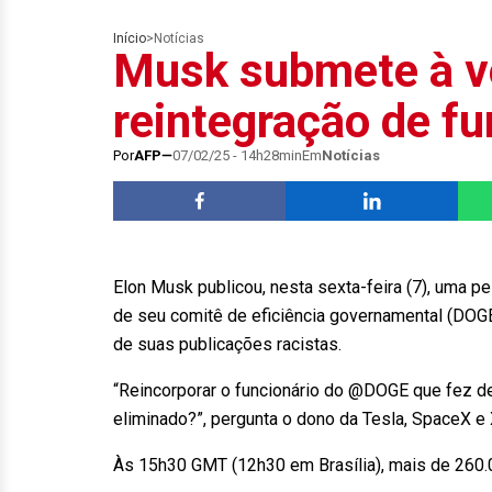
Início
>
Notícias
Musk submete à v
reintegração de fu
Por
AFP
07/02/25 - 14h28min
Em
Notícias
Elon Musk publicou, nesta sexta-feira (7), uma p
de seu comitê de eficiência governamental (DOGE
de suas publicações racistas.
“Reincorporar o funcionário do @DOGE que fez 
eliminado?”, pergunta o dono da Tesla, SpaceX e 
Às 15h30 GMT (12h30 em Brasília), mais de 260.0