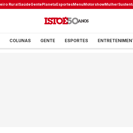
eiro Rural
Saúde
Gente
Planeta
Esportes
Menu
Motorshow
Mulher
Sustent
COLUNAS
GENTE
ESPORTES
ENTRETENIMEN