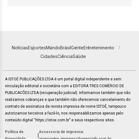
Notícias
Esportes
Mundo
Brasil
Gente
Entretenimento
Cidades
Ciência
Saúde
A ISTOÉ PUBLICAÇÕES LTDA é um portal digital independente e sem
vinculação editorial e societária com a EDITORA TRES COMÉRCIO DE
PUBLICACÕES LTDA (recuperação judicial). Informamos também que não
realizamos cobranças e que também não oferecemos cancelamento do
contrato de assinatura da revista impressa de nome ISTOÉ, tampouco
autorizamos terceiros a fazê-lo, nos responsabilizamos apenas pelo
conteúdo digital “https://istoe.com.br” e seus respectivos sites.
Política de
Assessoria de imprensa:
|
Privacidade
grupoentre.imprensa@agenciafr.com.br