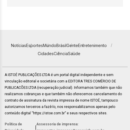
Notícias
Esportes
Mundo
Brasil
Gente
Entretenimento
Cidades
Ciência
Saúde
A ISTOÉ PUBLICAÇÕES LTDA é um portal digital independente e sem
vinculação editorial e societária com a EDITORA TRES COMÉRCIO DE
PUBLICACÕES LTDA (recuperação judicial). Informamos também que não
realizamos cobranças e que também não oferecemos cancelamento do
contrato de assinatura da revista impressa de nome ISTOÉ, tampouco
autorizamos terceiros a fazê-lo, nos responsabilizamos apenas pelo
conteúdo digital “https://istoe.com.br” e seus respectivos sites.
Política de
Assessoria de imprensa:
|