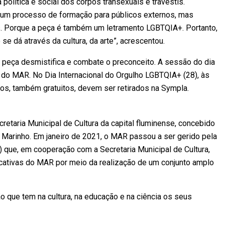
a política e social dos corpos transexuais e travestis.
m processo de formação para públicos externos, mas
s. Porque a peça é também um letramento LGBTQIA+. Portanto,
se dá através da cultura, da arte”, acrescentou.
 a peça desmistifica e combate o preconceito. A sessão do dia
s do MAR. No Dia Internacional do Orgulho LGBTQIA+ (28), às
sos, também gratuitos, devem ser retirados na Sympla.
etaria Municipal de Cultura da capital fluminense, concebido
o Marinho. Em janeiro de 2021, o MAR passou a ser gerido pela
que, em cooperação com a Secretaria Municipal de Cultura,
ativas do MAR por meio da realização de um conjunto amplo
o que tem na cultura, na educação e na ciência os seus