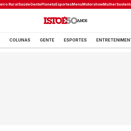
eiro Rural
Saúde
Gente
Planeta
Esportes
Menu
Motorshow
Mulher
Sustent
COLUNAS
GENTE
ESPORTES
ENTRETENIMEN