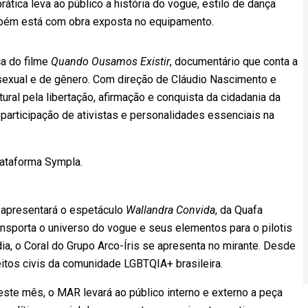
rática leva ao público a história do vogue, estilo de dança
mbém está com obra exposta no equipamento.
ca do filme
Quando Ousamos Existir
, documentário que conta a
 sexual e de gênero. Com direção de Cláudio Nascimento e
ltural pela libertação, afirmação e conquista da cidadania da
articipação de ativistas e personalidades essenciais na
lataforma Sympla.
 apresentará o espetáculo
Wallandra Convida
, da Quafa
ansporta o universo do vogue e seus elementos para o pilotis
a, o Coral do Grupo Arco-Íris se apresenta no mirante. Desde
reitos civis da comunidade LGBTQIA+ brasileira.
este mês, o MAR levará ao público interno e externo a peça