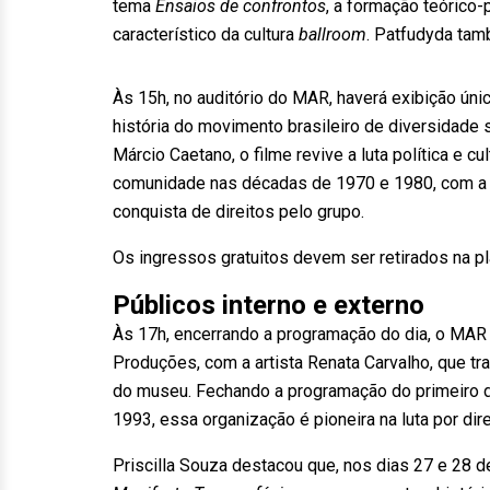
tema
Ensaios de confrontos
, a formação teórico-p
característico da cultura
ballroom
. Patfudyda ta
Às 15h, no auditório do MAR, haverá exibição úni
história do movimento brasileiro de diversidade
Márcio Caetano, o filme revive a luta política e cu
comunidade nas décadas de 1970 e 1980, com a p
conquista de direitos pelo grupo.
Os ingressos gratuitos devem ser retirados na p
Públicos interno e externo
Às 17h, encerrando a programação do dia, o MAR
Produções, com a artista Renata Carvalho, que tr
do museu. Fechando a programação do primeiro di
1993, essa organização é pioneira na luta por di
Priscilla Souza destacou que, nos dias 27 e 28 d