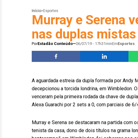
Início
>
Esportes
Murray e Serena v
nas duplas mista
Por
Estadão Conteúdo
06/07/19 - 17h31min
Em
Esportes
A aguardada estreia da dupla formada por Andy M
decepcionou a torcida londrina, em Wimbledon. Os
venceram pela primeira rodada da chave de dupl
Alexa Guarachi por 2 sets a 0, com parciais de 6
Murray e Serena se destacaram na partida com 
tenista da casa, dono de dois títulos na grama lo