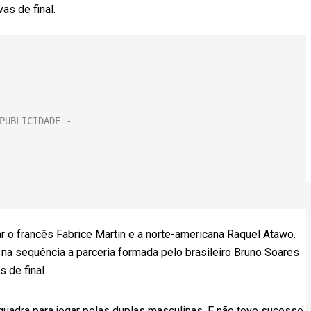
as de final.
r o francês Fabrice Martin e a norte-americana Raquel Atawo.
 na sequência a parceria formada pelo brasileiro Bruno Soares
 de final.
 quadra para jogar pelas duplas masculinas. E não teve sucesso.