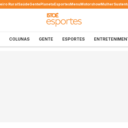
eiro Rural
Saúde
Gente
Planeta
Esportes
Menu
Motorshow
Mulher
Sustent
COLUNAS
GENTE
ESPORTES
ENTRETENIMEN