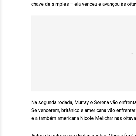
chave de simples – ela venceu e avançou às oitav
Na segunda rodada, Murray e Serena vão enfrenta
Se vencerem, britânico e americana vão enfrentar
e a também americana Nicole Melichar nas oitavas
Antes da estreia nas duplas mistas, Murray foi à