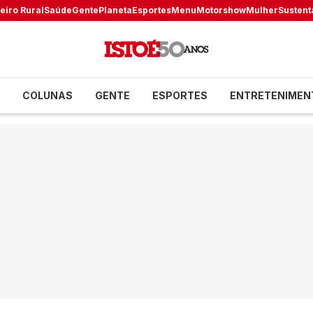
eiro Rural
Saúde
Gente
Planeta
Esportes
Menu
Motorshow
Mulher
Sustent
COLUNAS
GENTE
ESPORTES
ENTRETENIMEN