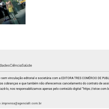
idades
Ciência
Saúde
 e sem vinculação editorial e societária com a EDITORA TRES COMÉRCIO DE PU
mos cobranças e que também não oferecemos cancelamento do contrato de assin
zê-lo, nos responsabilizamos apenas pelo conteúdo digital “https://istoe.com.b
e.imprensa@agenciafr.com.br