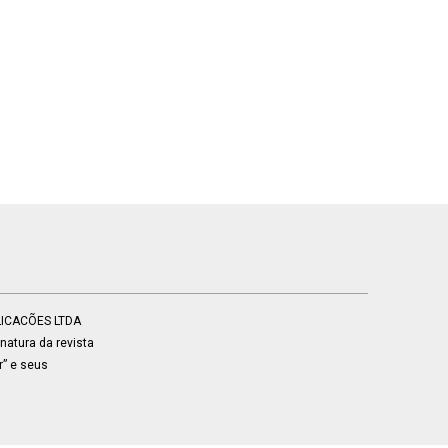
BLICACÕES LTDA
atura da revista
r” e seus