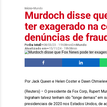
Início
>
Mundo
Murdoch disse qu
ter exagerado na c
denúncias de fraud
Por
Da IstoÉ
08/03/23 - 11h08min
Em
Mundo
Atualizado em
15/11/24 - 19h08min
Por Jack Queen e Helen Coster e Dawn Chmiele
(Reuters) – O presidente da Fox Corp, Rupert Mu
Ingraham talvez tenham ido “longe demais” em su
presidenciais de 2020 nos Estados Unidos, de 