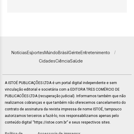
Notícias
Esportes
Mundo
Brasil
Gente
Entretenimento
Cidades
Ciência
Saúde
A ISTOÉ PUBLICAÇÕES LTDA é um portal digital independente e sem
vinculação editorial e societária com a EDITORA TRES COMÉRCIO DE
PUBLICACÕES LTDA (recuperação judicial). Informamos também que não
realizamos cobranças e que também não oferecemos cancelamento do
contrato de assinatura da revista impressa de nome ISTOÉ, tampouco
autorizamos terceiros a fazê-lo, nos responsabilizamos apenas pelo
conteúdo digital “https://istoe.com.br” e seus respectivos sites.
Política de
Assessoria de imprensa: