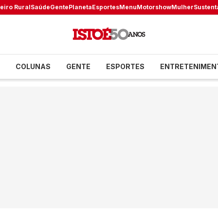
eiro Rural
Saúde
Gente
Planeta
Esportes
Menu
Motorshow
Mulher
Sustent
COLUNAS
GENTE
ESPORTES
ENTRETENIMEN