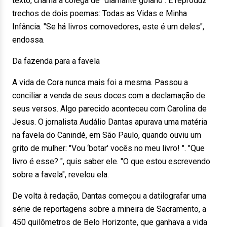
texto, chama a colega de "diamante goiano". E reproduz
trechos de dois poemas: Todas as Vidas e Minha
Infância. "Se há livros comovedores, este é um deles",
endossa.
Da fazenda para a favela
A vida de Cora nunca mais foi a mesma. Passou a
conciliar a venda de seus doces com a declamação de
seus versos. Algo parecido aconteceu com Carolina de
Jesus. O jornalista Audálio Dantas apurava uma matéria
na favela do Canindé, em São Paulo, quando ouviu um
grito de mulher: "Vou ‘botar' vocês no meu livro! ". "Que
livro é esse? ", quis saber ele. "O que estou escrevendo
sobre a favela", revelou ela.
De volta à redação, Dantas começou a datilografar uma
série de reportagens sobre a mineira de Sacramento, a
450 quilômetros de Belo Horizonte, que ganhava a vida