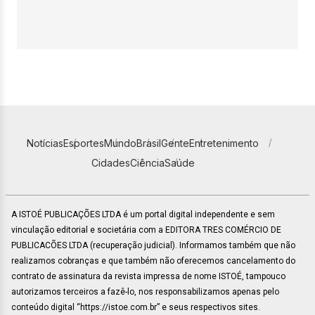
Notícias
Esportes
Mundo
Brasil
Gente
Entretenimento
Cidades
Ciência
Saúde
A ISTOÉ PUBLICAÇÕES LTDA é um portal digital independente e sem
vinculação editorial e societária com a EDITORA TRES COMÉRCIO DE
PUBLICACÕES LTDA (recuperação judicial). Informamos também que não
realizamos cobranças e que também não oferecemos cancelamento do
contrato de assinatura da revista impressa de nome ISTOÉ, tampouco
autorizamos terceiros a fazê-lo, nos responsabilizamos apenas pelo
conteúdo digital “https://istoe.com.br” e seus respectivos sites.