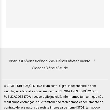
Notícias
Esportes
Mundo
Brasil
Gente
Entretenimento
Cidades
Ciência
Saúde
A ISTOÉ PUBLICAÇÕES LTDA é um portal digital independente e sem
vinculação editorial e societária com a EDITORA TRES COMÉRCIO DE
PUBLICACÕES LTDA (recuperação judicial). Informamos também que não
realizamos cobranças e que também não oferecemos cancelamento do
contrato de assinatura da revista impressa de nome ISTOÉ, tampouco