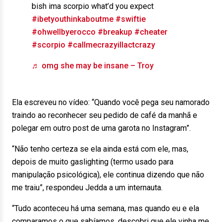
bish ima scorpio what’d you expect
#ibetyouthinkaboutme
#swiftie
#ohwellbyerocco
#breakup
#cheater
#scorpio
#callmecrazyillactcrazy
♬ omg she may be insane – Troy
Ela escreveu no vídeo: “Quando você pega seu namorado
traindo ao reconhecer seu pedido de café da manhã e
polegar em outro post de uma garota no Instagram”.
“Não tenho certeza se ela ainda está com ele, mas,
depois de muito gaslighting (termo usado para
manipulação psicológica), ele continua dizendo que não
me traiu”, respondeu Jedda a um internauta.
“Tudo aconteceu há uma semana, mas quando eu e ela
comparamos o que sabíamos, descobri que ele vinha me