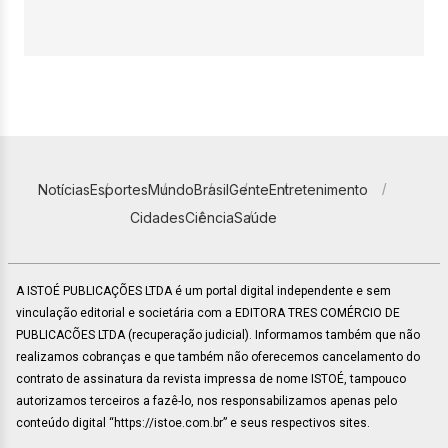
Notícias
Esportes
Mundo
Brasil
Gente
Entretenimento
Cidades
Ciência
Saúde
A ISTOÉ PUBLICAÇÕES LTDA é um portal digital independente e sem
vinculação editorial e societária com a EDITORA TRES COMÉRCIO DE
PUBLICACÕES LTDA (recuperação judicial). Informamos também que não
realizamos cobranças e que também não oferecemos cancelamento do
contrato de assinatura da revista impressa de nome ISTOÉ, tampouco
autorizamos terceiros a fazê-lo, nos responsabilizamos apenas pelo
conteúdo digital “https://istoe.com.br” e seus respectivos sites.