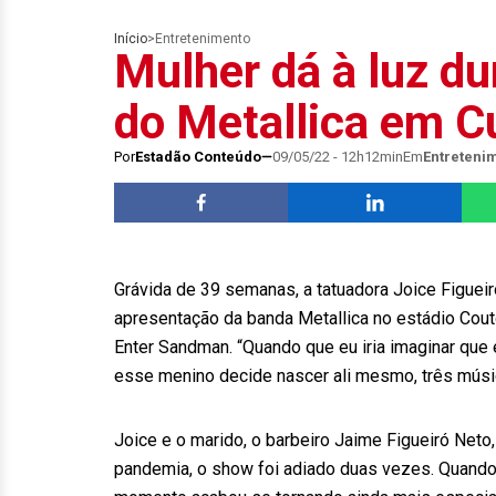
Início
>
Entretenimento
Mulher dá à luz d
do Metallica em Cu
Por
Estadão Conteúdo
09/05/22 - 12h12min
Em
Entreteni
Grávida de 39 semanas, a tatuadora Joice Figueiró
apresentação da banda Metallica no estádio Couto
Enter Sandman. “Quando que eu iria imaginar que
esse menino decide nascer ali mesmo, três músi
Joice e o marido, o barbeiro Jaime Figueiró Neto
pandemia, o show foi adiado duas vezes. Quando 