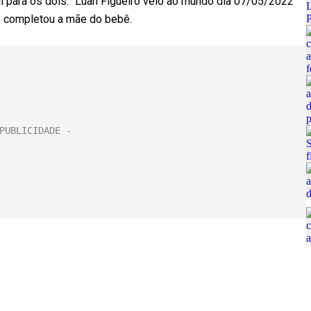
 para os dois. “Luan Figueiró veio ao mundo dia 07/05/2022
, completou a mãe do bebê.