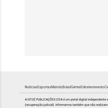
Notícias
Esportes
Mundo
Brasil
Gente
Entretenimento
C
A ISTOÉ PUBLICAÇÕES LTDA é um portal digital independente
(recuperação judicial). Informamos também que não realiza