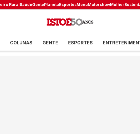
eiro Rural
Saúde
Gente
Planeta
Esportes
Menu
Motorshow
Mulher
Sustent
COLUNAS
GENTE
ESPORTES
ENTRETENIMEN