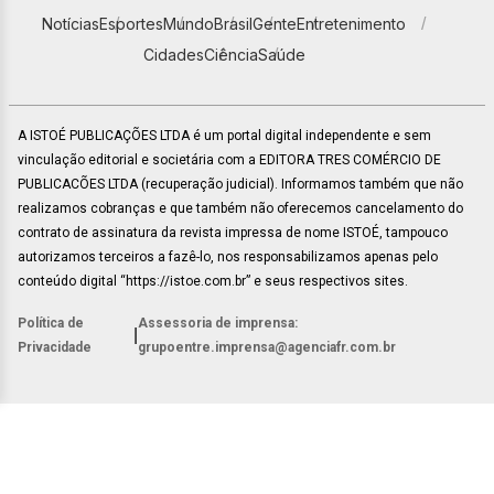
Notícias
Esportes
Mundo
Brasil
Gente
Entretenimento
Cidades
Ciência
Saúde
A ISTOÉ PUBLICAÇÕES LTDA é um portal digital independente e sem
vinculação editorial e societária com a EDITORA TRES COMÉRCIO DE
PUBLICACÕES LTDA (recuperação judicial). Informamos também que não
realizamos cobranças e que também não oferecemos cancelamento do
contrato de assinatura da revista impressa de nome ISTOÉ, tampouco
autorizamos terceiros a fazê-lo, nos responsabilizamos apenas pelo
conteúdo digital “https://istoe.com.br” e seus respectivos sites.
Política de
Assessoria de imprensa:
|
Privacidade
grupoentre.imprensa@agenciafr.com.br