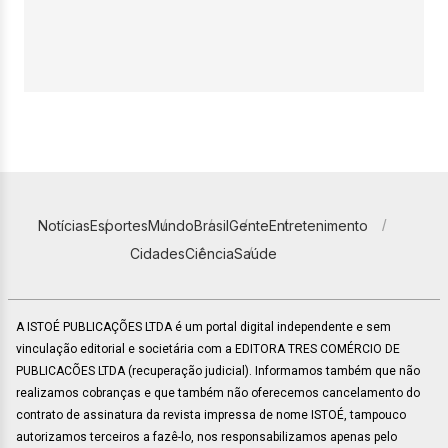
Notícias
Esportes
Mundo
Brasil
Gente
Entretenimento
Cidades
Ciência
Saúde
A ISTOÉ PUBLICAÇÕES LTDA é um portal digital independente e sem
vinculação editorial e societária com a EDITORA TRES COMÉRCIO DE
PUBLICACÕES LTDA (recuperação judicial). Informamos também que não
realizamos cobranças e que também não oferecemos cancelamento do
contrato de assinatura da revista impressa de nome ISTOÉ, tampouco
autorizamos terceiros a fazê-lo, nos responsabilizamos apenas pelo