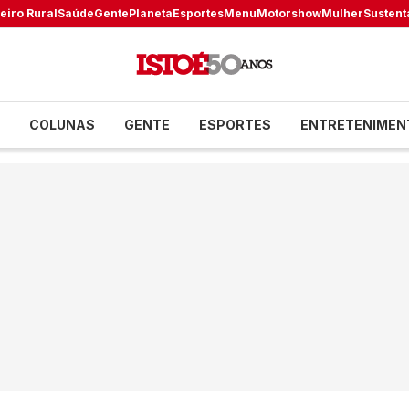
eiro Rural
Saúde
Gente
Planeta
Esportes
Menu
Motorshow
Mulher
Sustent
COLUNAS
GENTE
ESPORTES
ENTRETENIMEN