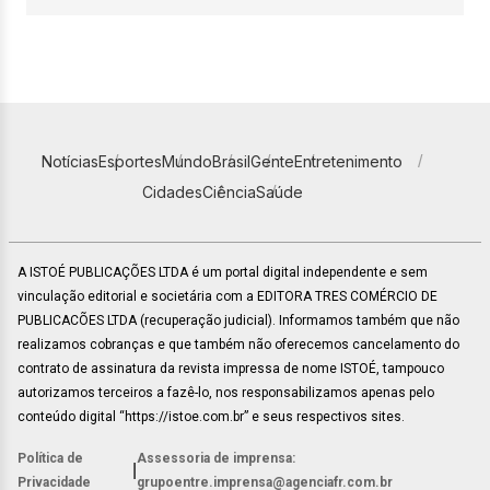
Notícias
Esportes
Mundo
Brasil
Gente
Entretenimento
Cidades
Ciência
Saúde
A ISTOÉ PUBLICAÇÕES LTDA é um portal digital independente e sem
vinculação editorial e societária com a EDITORA TRES COMÉRCIO DE
PUBLICACÕES LTDA (recuperação judicial). Informamos também que não
realizamos cobranças e que também não oferecemos cancelamento do
contrato de assinatura da revista impressa de nome ISTOÉ, tampouco
autorizamos terceiros a fazê-lo, nos responsabilizamos apenas pelo
conteúdo digital “https://istoe.com.br” e seus respectivos sites.
Política de
Assessoria de imprensa:
|
Privacidade
grupoentre.imprensa@agenciafr.com.br