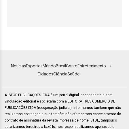
Notícias
Esportes
Mundo
Brasil
Gente
Entretenimento
Cidades
Ciência
Saúde
A ISTOÉ PUBLICAÇÕES LTDA é um portal digital independente e sem
vinculação editorial e societária com a EDITORA TRES COMÉRCIO DE
PUBLICACÕES LTDA (recuperação judicial). Informamos também que não
realizamos cobranças e que também não oferecemos cancelamento do
contrato de assinatura da revista impressa de nome ISTOÉ, tampouco
autorizamos terceiros a fazê-lo, nos responsabilizamos apenas pelo