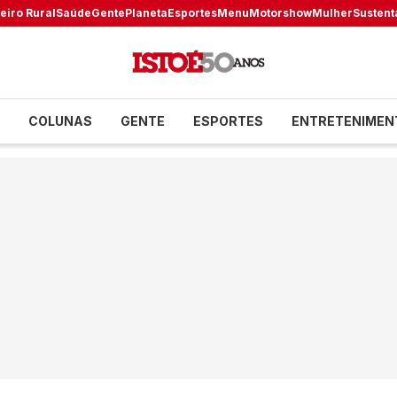
eiro Rural
Saúde
Gente
Planeta
Esportes
Menu
Motorshow
Mulher
Sustent
COLUNAS
GENTE
ESPORTES
ENTRETENIMEN