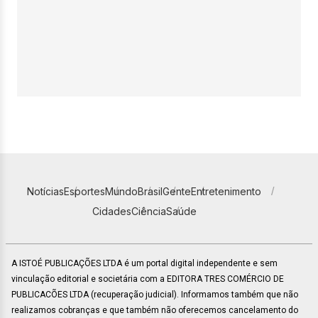
Notícias
Esportes
Mundo
Brasil
Gente
Entretenimento
Cidades
Ciência
Saúde
A ISTOÉ PUBLICAÇÕES LTDA é um portal digital independente e sem
vinculação editorial e societária com a EDITORA TRES COMÉRCIO DE
PUBLICACÕES LTDA (recuperação judicial). Informamos também que não
realizamos cobranças e que também não oferecemos cancelamento do