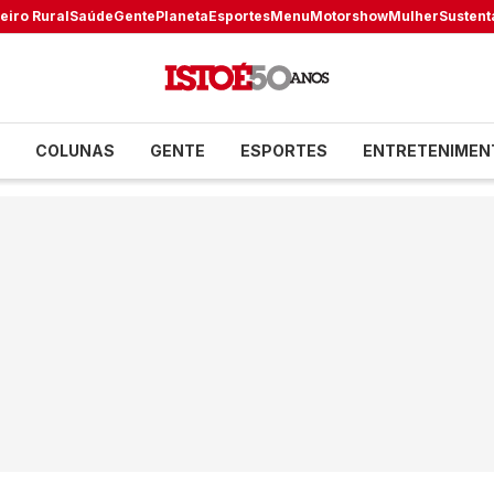
eiro Rural
Saúde
Gente
Planeta
Esportes
Menu
Motorshow
Mulher
Sustent
COLUNAS
GENTE
ESPORTES
ENTRETENIMEN