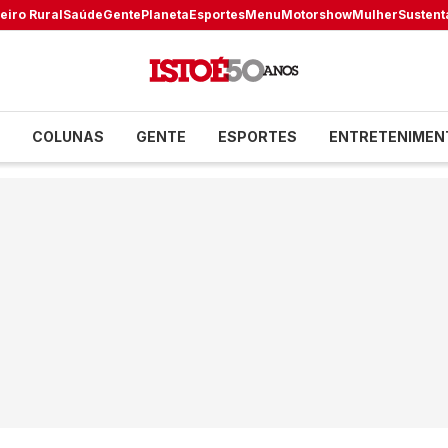
eiro Rural
Saúde
Gente
Planeta
Esportes
Menu
Motorshow
Mulher
Sustent
COLUNAS
GENTE
ESPORTES
ENTRETENIMEN