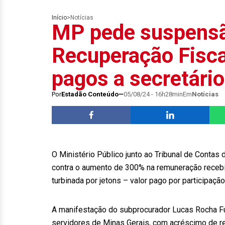
Início
>
Notícias
MP pede suspensã
Recuperação Fisca
pagos a secretári
Por
Estadão Conteúdo
05/08/24 - 16h28min
Em
Notícias
O Ministério Público junto ao Tribunal de Conta
contra o aumento de 300% na remuneração receb
turbinada por jetons – valor pago por participaçã
A manifestação do subprocurador Lucas Rocha Fu
servidores de Minas Gerais, com acréscimo de r