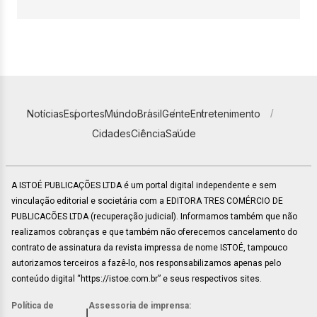
Notícias
Esportes
Mundo
Brasil
Gente
Entretenimento
Cidades
Ciência
Saúde
A ISTOÉ PUBLICAÇÕES LTDA é um portal digital independente e sem
vinculação editorial e societária com a EDITORA TRES COMÉRCIO DE
PUBLICACÕES LTDA (recuperação judicial). Informamos também que não
realizamos cobranças e que também não oferecemos cancelamento do
contrato de assinatura da revista impressa de nome ISTOÉ, tampouco
autorizamos terceiros a fazê-lo, nos responsabilizamos apenas pelo
conteúdo digital “https://istoe.com.br” e seus respectivos sites.
Política de
Assessoria de imprensa:
|