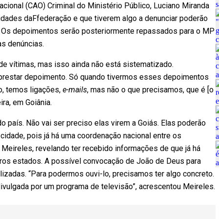
ional (CAO) Criminal do Ministério Público, Luciano Miranda
idades daFfederação e que tiverem algo a denunciar poderão
e. Os depoimentos serão posteriormente repassados para o MP
as denúncias.
de vítimas, mas isso ainda não está sistematizado.
prestar depoimento. Só quando tivermos esses depoimentos
, temos ligações,
e-mails
, mas não o que precisamos, que é [o
ira, em Goiânia.
do país. Não vai ser preciso elas virem a Goiás. Elas poderão
cidade, pois já há uma coordenação nacional entre os
u Meireles, revelando ter recebido informações de que já há
ros estados. A possível convocação de João de Deus para
izadas. “Para podermos ouvi-lo, precisamos ter algo concreto.
vulgada por um programa de televisão”, acrescentou Meireles.