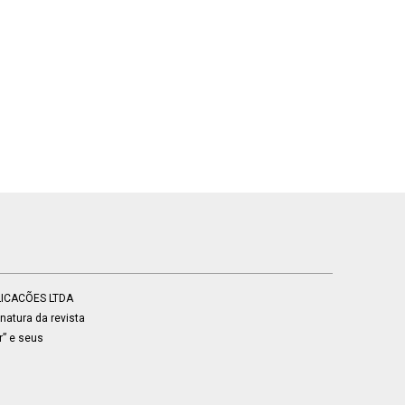
BLICACÕES LTDA
atura da revista
r” e seus