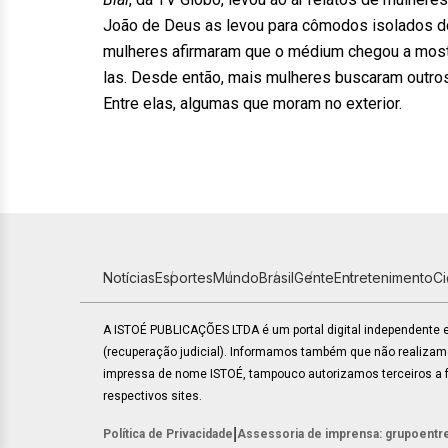
João de Deus as levou para cômodos isolados do
mulheres afirmaram que o médium chegou a mostra
las. Desde então, mais mulheres buscaram outros
Entre elas, algumas que moram no exterior.
Notícias
Esportes
Mundo
Brasil
Gente
Entretenimento
C
A ISTOÉ PUBLICAÇÕES LTDA é um portal digital independente
(recuperação judicial). Informamos também que não realiza
impressa de nome ISTOÉ, tampouco autorizamos terceiros a fa
respectivos sites.
|
Política de Privacidade
Assessoria de imprensa: grupoentr