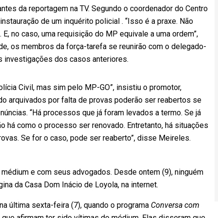
antes da reportagem na TV. Segundo o coordenador do Centro
instauração de um inquérito policial . “Isso é a praxe. Não
. E, no caso, uma requisição do MP equivale a uma ordem”,
rde, os membros da força-tarefa se reunirão com o delegado-
 investigações dos casos anteriores.
ícia Civil, mas sim pelo MP-GO”, insistiu o promotor,
o arquivados por falta de provas poderão ser reabertos se
úncias. “Há processos que já foram levados a termo. Se já
não há como o processo ser renovado. Entretanto, há situações
ovas. Se for o caso, pode ser reaberto”, disse Meireles.
o médium e com seus advogados. Desde ontem (9), ninguém
ina da Casa Dom Inácio de Loyola, na internet.
na última sexta-feira (7), quando o programa
Conversa com
es que afirmam ter sido vítimas do médium. Elas disseram que