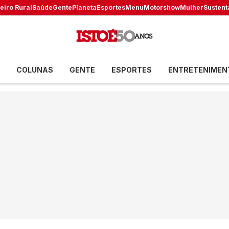
eiro Rural
Saúde
Gente
Planeta
Esportes
Menu
Motorshow
Mulher
Sustent
COLUNAS
GENTE
ESPORTES
ENTRETENIMEN