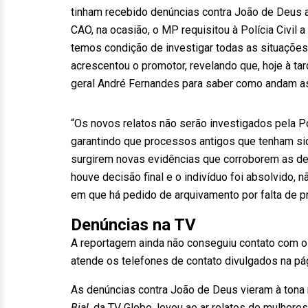
tinham recebido denúncias contra João de Deus 
CAO, na ocasião, o MP requisitou à Polícia Civil a 
temos condição de investigar todas as situações
acrescentou o promotor, revelando que, hoje à ta
geral André Fernandes para saber como andam as
“Os novos relatos não serão investigados pela Pol
garantindo que processos antigos que tenham sid
surgirem novas evidências que corroborem as den
houve decisão final e o indivíduo foi absolvido, 
em que há pedido de arquivamento por falta de pr
Denúncias na TV
A reportagem ainda não conseguiu contato com 
atende os telefones de contato divulgados na pág
As denúncias contra João de Deus vieram à tona 
Bial
, da TV Globo, levou ao ar relatos de mulher