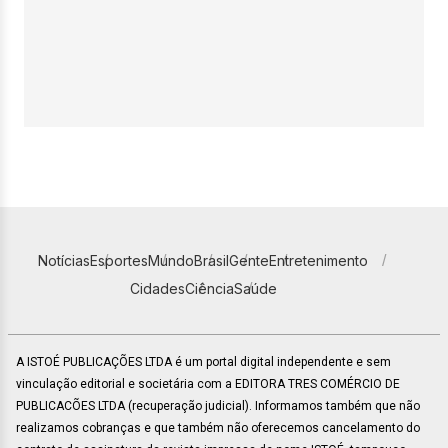
Notícias
Esportes
Mundo
Brasil
Gente
Entretenimento
Cidades
Ciência
Saúde
A ISTOÉ PUBLICAÇÕES LTDA é um portal digital independente e sem
vinculação editorial e societária com a EDITORA TRES COMÉRCIO DE
PUBLICACÕES LTDA (recuperação judicial). Informamos também que não
realizamos cobranças e que também não oferecemos cancelamento do