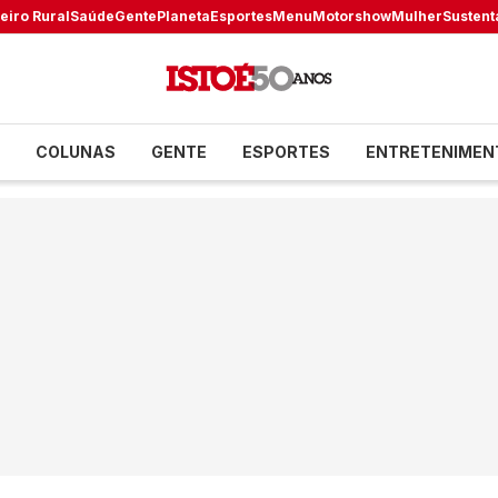
eiro Rural
Saúde
Gente
Planeta
Esportes
Menu
Motorshow
Mulher
Sustent
COLUNAS
GENTE
ESPORTES
ENTRETENIMEN