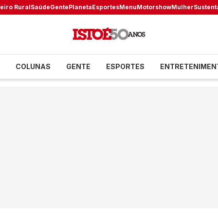
eiro Rural
Saúde
Gente
Planeta
Esportes
Menu
Motorshow
Mulher
Sustent
COLUNAS
GENTE
ESPORTES
ENTRETENIMEN