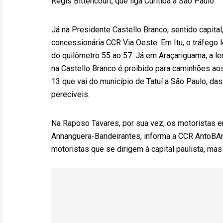
Régis Bittencourt, que liga Curitiba a São Paulo.
Já na Presidente Castello Branco, sentido capital
concessionária CCR Via Oeste. Em Itu, o tráfego 
do quilômetro 55 ao 57. Já em Araçariguama, a le
na Castello Branco é proibido para caminhões aos
13 que vai do município de Tatuí a São Paulo, da
perecíveis.
Na Raposo Tavares, por sua vez, os motoristas 
Anhanguera-Bandeirantes, informa a CCR AntoBAn. 
motoristas que se dirigem à capital paulista, mas