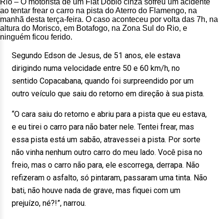
Rio – O motorista de um Fiat Doblo cinza sofreu um acidente
ao tentar frear o carro na pista do Aterro do Flamengo, na
manhã desta terça-feira. O caso aconteceu por volta das 7h, na
altura do Morisco, em Botafogo, na Zona Sul do Rio, e
ninguém ficou ferido.
Segundo Edson de Jesus, de 51 anos, ele estava
dirigindo numa velocidade entre 50 e 60 km/h, no
sentido Copacabana, quando foi surpreendido por um
outro veículo que saiu do retorno em direção à sua pista.
“O cara saiu do retorno e abriu para a pista que eu estava,
e eu tirei o carro para não bater nele. Tentei frear, mas
essa pista está um sabão, atravessei a pista. Por sorte
não vinha nenhum outro carro do meu lado. Você pisa no
freio, mas o carro não para, ele escorrega, derrapa. Não
refizeram o asfalto, só pintaram, passaram uma tinta. Não
bati, não houve nada de grave, mas fiquei com um
prejuízo, né?!”, narrou.