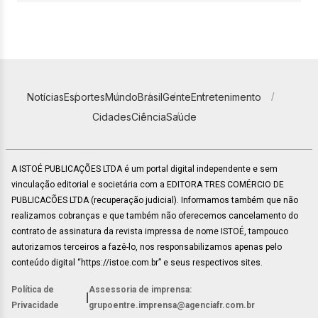
Notícias
Esportes
Mundo
Brasil
Gente
Entretenimento
Cidades
Ciência
Saúde
A ISTOÉ PUBLICAÇÕES LTDA é um portal digital independente e sem
vinculação editorial e societária com a EDITORA TRES COMÉRCIO DE
PUBLICACÕES LTDA (recuperação judicial). Informamos também que não
realizamos cobranças e que também não oferecemos cancelamento do
contrato de assinatura da revista impressa de nome ISTOÉ, tampouco
autorizamos terceiros a fazê-lo, nos responsabilizamos apenas pelo
conteúdo digital “https://istoe.com.br” e seus respectivos sites.
Política de
Assessoria de imprensa:
|
Privacidade
grupoentre.imprensa@agenciafr.com.br