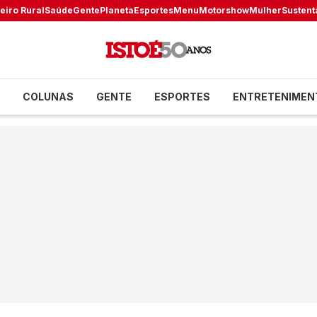
eiro Rural
Saúde
Gente
Planeta
Esportes
Menu
Motorshow
Mulher
Sustent
COLUNAS
GENTE
ESPORTES
ENTRETENIMEN