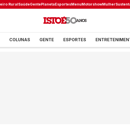
eiro Rural
Saúde
Gente
Planeta
Esportes
Menu
Motorshow
Mulher
Sustent
COLUNAS
GENTE
ESPORTES
ENTRETENIMEN