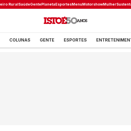
eiro Rural
Saúde
Gente
Planeta
Esportes
Menu
Motorshow
Mulher
Sustent
COLUNAS
GENTE
ESPORTES
ENTRETENIMEN