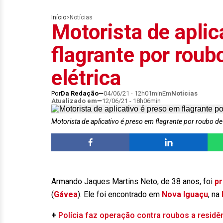
Início
>
Notícias
Motorista de aplic
flagrante por roubo
elétrica
Por
Da Redação
04/06/21 - 12h01min
Em
Notícias
Atualizado em
12/06/21 - 18h06min
Motorista de aplicativo é preso em flagrante por roubo de 
Armando Jaques Martins Neto, de 38 anos, foi
p
(
Gávea
). Ele foi encontrado em
Nova Iguaçu
, na
+
Polícia faz operação contra roubos a residê