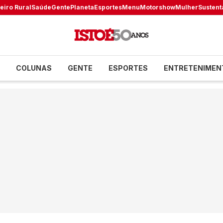
eiro Rural
Saúde
Gente
Planeta
Esportes
Menu
Motorshow
Mulher
Sustent
COLUNAS
GENTE
ESPORTES
ENTRETENIMEN