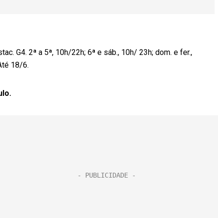
ac. G4. 2ª a 5ª, 10h/22h; 6ª e sáb., 10h/ 23h; dom. e fer.,
Até 18/6.
ulo.