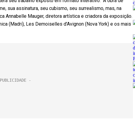
 terá seu trabalho exposto em formato interativo. “A obra de
, sua assinatura, seu cubismo, seu surrealismo, mas, na
ica Annabelle Mauger, diretora artística e criadora da exposição.
nica (Madri), Les Demoiselles d’Avignon (Nova York) e os mais