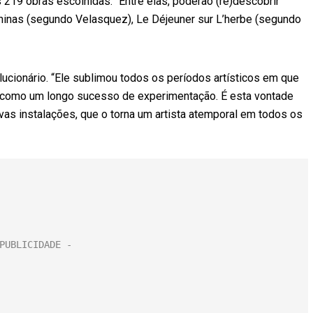
 219 obras escolhidas. “Entre elas, poderão (re)descobrir
ninas (segundo Velasquez), Le Déjeuner sur L’herbe (segundo
lucionário. “Ele sublimou todos os períodos artísticos em que
a como um longo sucesso de experimentação. É esta vontade
ovas instalações, que o torna um artista atemporal em todos os