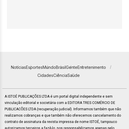
Notícias
Esportes
Mundo
Brasil
Gente
Entretenimento
Cidades
Ciência
Saúde
A ISTOÉ PUBLICAÇÕES LTDA é um portal digital independente e sem
vinculação editorial e societária com a EDITORA TRES COMÉRCIO DE
PUBLICACÕES LTDA (recuperação judicial). Informamos também que não
realizamos cobranças e que também não oferecemos cancelamento do
contrato de assinatura da revista impressa de nome ISTOÉ, tampouco
autorizamos terceiros a fazê-lo, nos responsabilizamos apenas pelo