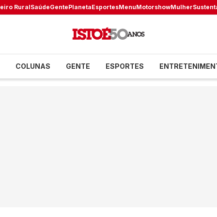
eiro Rural
Saúde
Gente
Planeta
Esportes
Menu
Motorshow
Mulher
Sustent
COLUNAS
GENTE
ESPORTES
ENTRETENIMEN