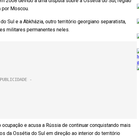
em 2008 devido a uma disputa sobre a Ossétia do Sul, região
a por Moscou.
o Sul e a Abkházia, outro território georgiano separatista,
s militares permanentes neles.
b ocupação e acusa a Rússia de continuar conquistando mais
s da Ossétia do Sul em direção ao interior do território