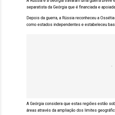
A Rússia e a Geórgia travaram uma guerra breve 
separatista da Geórgia que é financiada e apoiad
Depois da guerra, a Rússia reconheceu a Ossétia d
como estados independentes e estabeleceu base
A Geórgia considera que estas regiões estão so
áreas através da ampliação dos limites geográfico