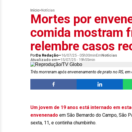
Início
>
Notícias
Mortes por enve
comida mostram f
relembre casos re
Por
Da Redação
16/07/25 - 05h30min
Em
Notícias
Atualizado em
15/07/25 - 19h55min
Três morreram após envenenamento de prato no RS, e
Um jovem de 19 anos está internado em est
envenenado
em São Bernardo do Campo, São Paul
sexta, 11, e continha chumbinho.