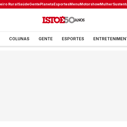
eiro Rural
Saúde
Gente
Planeta
Esportes
Menu
Motorshow
Mulher
Sustent
COLUNAS
GENTE
ESPORTES
ENTRETENIMEN