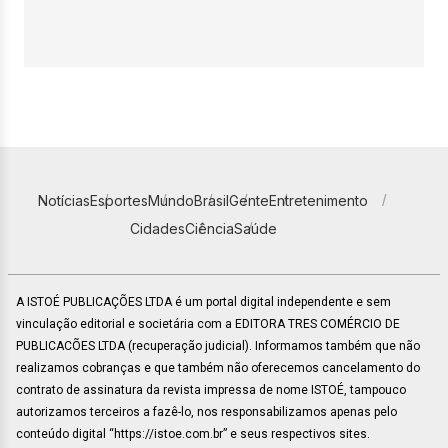
Notícias
Esportes
Mundo
Brasil
Gente
Entretenimento
Cidades
Ciência
Saúde
A ISTOÉ PUBLICAÇÕES LTDA é um portal digital independente e sem
vinculação editorial e societária com a EDITORA TRES COMÉRCIO DE
PUBLICACÕES LTDA (recuperação judicial). Informamos também que não
realizamos cobranças e que também não oferecemos cancelamento do
contrato de assinatura da revista impressa de nome ISTOÉ, tampouco
autorizamos terceiros a fazê-lo, nos responsabilizamos apenas pelo
conteúdo digital “https://istoe.com.br” e seus respectivos sites.