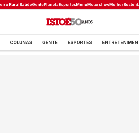
eiro Rural
Saúde
Gente
Planeta
Esportes
Menu
Motorshow
Mulher
Sustent
COLUNAS
GENTE
ESPORTES
ENTRETENIMEN